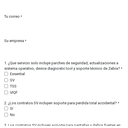
Tu correo
*
Su empresa
*
1. ¿Que servicio solo incluye parches de seguridad, actualizaciones a
sistema operativo, device diagnostic tool y soporte técnico de Zebra?
*
Essential
SV
TSS
VIQF
2. ¿Los contratos SV incluyen soporte para perdida total accidental?
*
Sí
No
3. Los contratos SV incluyen soporte para pantallas y daños fuertes en