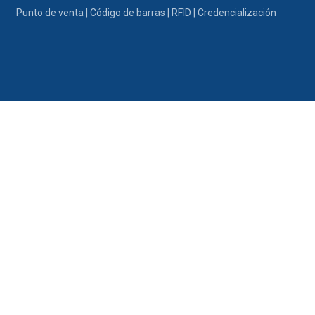
Ir al contenido
Punto de venta | Código de barras | RFID | Credencialización
Portafolio
Promociones
Nosotros