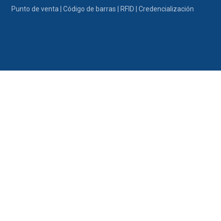
Ir al contenido
Punto de venta | Código de barras | RFID | Credencialización
Portafolio
Promociones
Nosotros