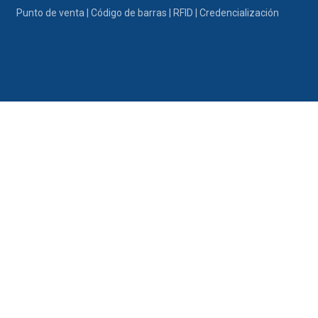
Ir al contenido
Punto de venta | Código de barras | RFID | Credencialización
Portafolio
Promociones
Nosotros