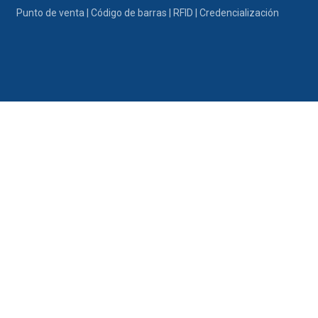
Ir al contenido
Punto de venta | Código de barras | RFID | Credencialización
Portafolio
Promociones
Nosotros