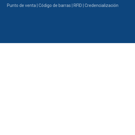
Ir al contenido
Punto de venta | Código de barras | RFID | Credencialización
Portafolio
Promociones
Nosotros