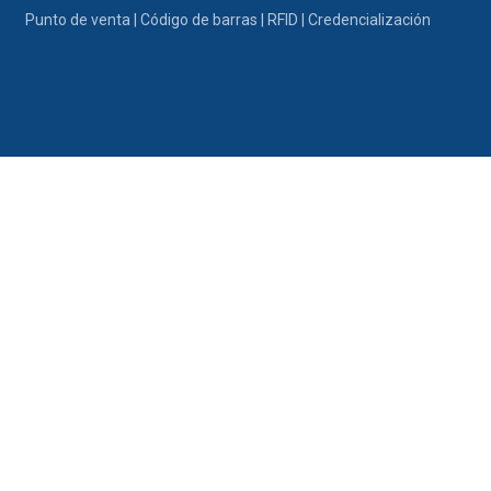
Ir al contenido
Punto de venta | Código de barras | RFID | Credencialización
Portafolio
Promociones
Nosotros