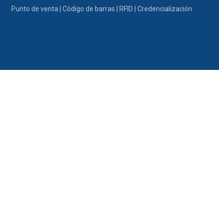
Ir al contenido
Punto de venta | Código de barras | RFID | Credencialización
Portafolio
Promociones
Nosotros