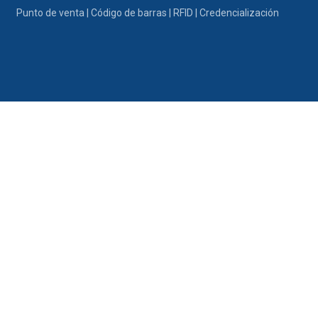
Ir al contenido
Punto de venta | Código de barras | RFID | Credencialización
Portafolio
Promociones
Nosotros