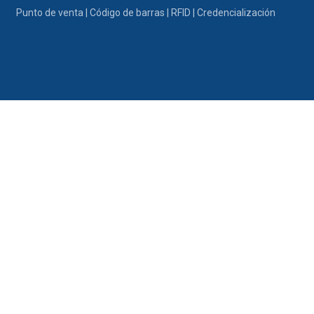
Ir al contenido
Punto de venta | Código de barras | RFID | Credencialización
Portafolio
Promociones
Nosotros