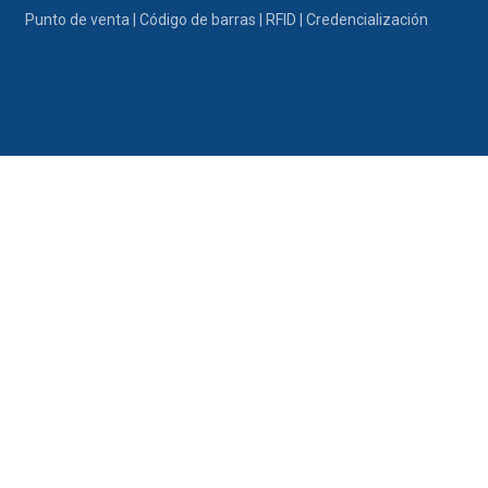
Ir al contenido
Punto de venta | Código de barras | RFID | Credencialización
Portafolio
Promociones
Nosotros