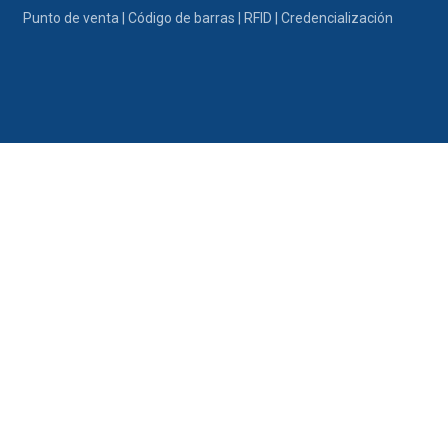
Ir al contenido
Punto de venta | Código de barras | RFID | Credencialización
Portafolio
Promociones
Nosotros